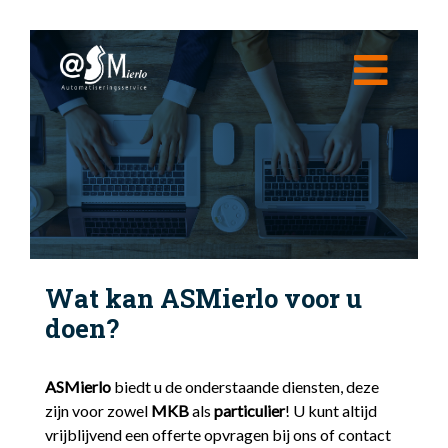
Home
Over ons
Diensten
Cloud
Tips van ASMierlo
Cloud Fileserver
Cloud Desktop
Support
Wat kan ASMierlo voor u
Cloud Telefonie
Contact
doen?
Cloud Platform
ASMierlo
biedt u de onderstaande diensten, deze
zijn voor zowel
MKB
als
particulier
! U kunt altijd
vrijblijvend een offerte opvragen bij ons of contact