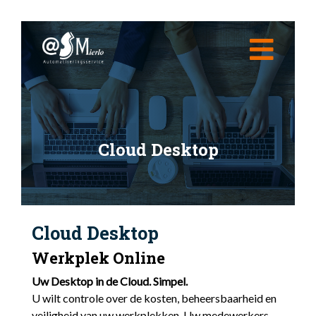
Home
Over ons
Diensten
Cloud Desktop
Cloud
Tips van ASMierlo
Cloud Fileserver
Cloud Desktop
Support
Cloud Telefonie
Contact
Cloud Desktop
Cloud Platform
Werkplek Online
Uw Desktop in de Cloud. Simpel.
U wilt controle over de kosten, beheersbaarheid en
veiligheid van uw werkplekken. Uw medewerkers